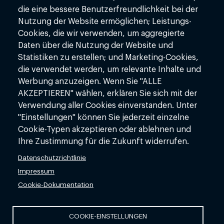
die eine bessere Benutzerfreundlichkeit bei der
Bürozeiten:
Mo - Fr: 08:00 - 18:00
Nutzung der Website ermöglichen; Leistungs-
Cookies, die wir verwenden, um aggregierte
+49(0)89 37963811
Daten über die Nutzung der Website und
info@redorbit.ai
Statistiken zu erstellen; und Marketing-Cookies,
www.redorbit.ai
die verwendet werden, um relevante Inhalte und
Werbung anzuzeigen. Wenn Sie "ALLE
AKZEPTIEREN" wählen, erklären Sie sich mit der
FOOTER MENU
FOOTER LINK
Über uns
Kontakt
Verwendung aller Cookies einverstanden. Unter
"Einstellungen" können Sie jederzeit einzelne
KI-Dienstleistungen
Impressum
Cookie-Typen akzeptieren oder ablehnen und
Ihre Zustimmung für die Zukunft widerrufen.
KI-Lösungen
Datenschutz
Datenschutzrichtlinie
KI-Wissen
AGBs
Impressum
KI-Glossar
Cookie-Dokumentation
COOKIE-EINSTELLUNGEN