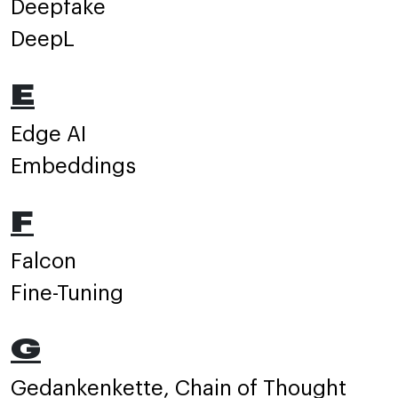
Deepfake
DeepL
E
Edge AI
Embeddings
F
Falcon
Fine-Tuning
G
Gedankenkette, Chain of Thought