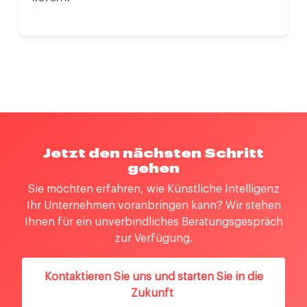
Jetzt den nächsten Schritt
gehen
Sie möchten erfahren, wie Künstliche Intelligenz
Ihr Unternehmen voranbringen kann? Wir stehen
Ihnen für ein unverbindliches Beratungsgespräch
zur Verfügung.
Kontaktieren Sie uns und starten Sie in die
Zukunft