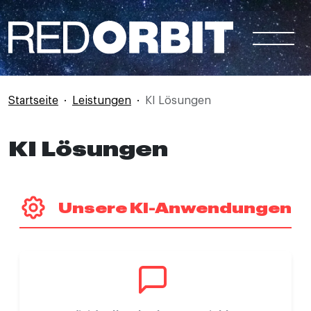
Direkt zum Inhalt
Startseite
Leistungen
KI Lösungen
KI Lösungen
Unsere KI-Anwendungen