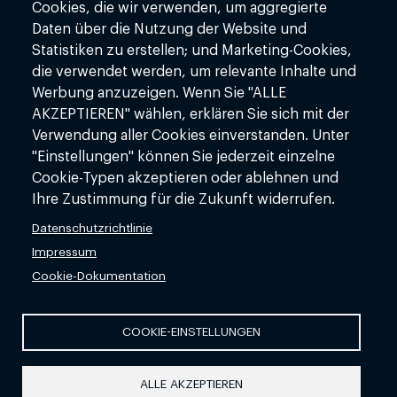
Cookies, die wir verwenden, um aggregierte
+49(0)89 37963811
Daten über die Nutzung der Website und
info@redorbit.ai
Statistiken zu erstellen; und Marketing-Cookies,
www.redorbit.ai
die verwendet werden, um relevante Inhalte und
Werbung anzuzeigen. Wenn Sie "ALLE
AKZEPTIEREN" wählen, erklären Sie sich mit der
FOOTER MENU
FOOTER LINK
Über uns
Kontakt
Verwendung aller Cookies einverstanden. Unter
"Einstellungen" können Sie jederzeit einzelne
KI-Dienstleistungen
Impressum
Cookie-Typen akzeptieren oder ablehnen und
Ihre Zustimmung für die Zukunft widerrufen.
KI-Lösungen
Datenschutz
Datenschutzrichtlinie
KI-Wissen
AGBs
Impressum
KI-Glossar
Cookie-Dokumentation
COOKIE-EINSTELLUNGEN
Copyright © 2026 RedOrbit GmbH. All rights reserved.
ALLE AKZEPTIEREN