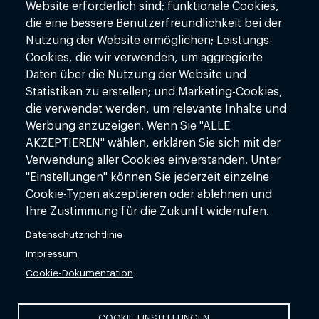
Website erforderlich sind; funktionale Cookies,
die eine bessere Benutzerfreundlichkeit bei der
Bürozeiten:
Mo - Fr: 08:00 - 18:00
Nutzung der Website ermöglichen; Leistungs-
Cookies, die wir verwenden, um aggregierte
+49(0)89 37963811
Daten über die Nutzung der Website und
info@redorbit.ai
Statistiken zu erstellen; und Marketing-Cookies,
www.redorbit.ai
die verwendet werden, um relevante Inhalte und
Werbung anzuzeigen. Wenn Sie "ALLE
AKZEPTIEREN" wählen, erklären Sie sich mit der
FOOTER MENU
FOOTER LINK
Über uns
Kontakt
Verwendung aller Cookies einverstanden. Unter
"Einstellungen" können Sie jederzeit einzelne
KI-Dienstleistungen
Impressum
Cookie-Typen akzeptieren oder ablehnen und
Ihre Zustimmung für die Zukunft widerrufen.
KI-Lösungen
Datenschutz
Datenschutzrichtlinie
KI-Wissen
AGBs
Impressum
KI-Glossar
Cookie-Dokumentation
COOKIE-EINSTELLUNGEN