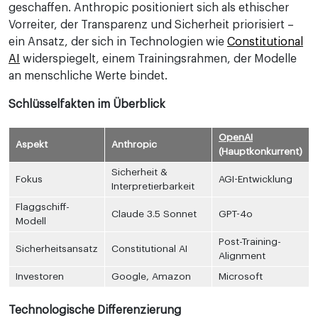
geschaffen. Anthropic positioniert sich als ethischer
Vorreiter, der Transparenz und Sicherheit priorisiert –
ein Ansatz, der sich in Technologien wie
Constitutional
AI
widerspiegelt, einem Trainingsrahmen, der Modelle
an menschliche Werte bindet.
Schlüsselfakten im Überblick
OpenAI
Aspekt
Anthropic
(Hauptkonkurrent)
Sicherheit &
Fokus
AGI-Entwicklung
Interpretierbarkeit
Flaggschiff-
Claude 3.5 Sonnet
GPT-4o
Modell
Post-Training-
Sicherheitsansatz
Constitutional AI
Alignment
Investoren
Google, Amazon
Microsoft
Technologische Differenzierung